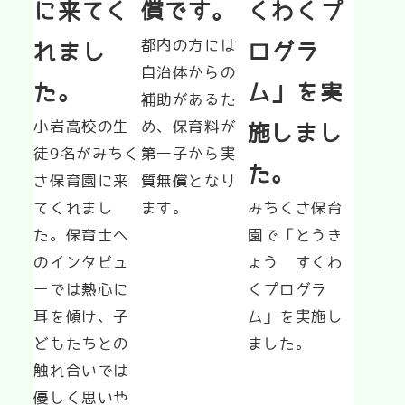
に来てく
償です。
くわくプ
都内の方には
れまし
ログラ
自治体からの
た。
ム」を実
補助があるた
小岩高校の生
め、保育料が
施しまし
徒9名がみちく
第一子から実
た。
さ保育園に来
質無償となり
てくれまし
ます。
みちくさ保育
た。保育士へ
園で「とうき
のインタビュ
ょう　すくわ
ーでは熱心に
くプログラ
耳を傾け、子
ム」を実施し
どもたちとの
ました。
触れ合いでは
優しく思いや